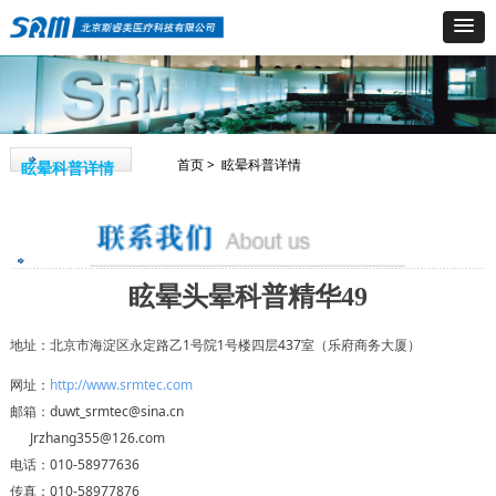
首页 > 眩晕科普详情
眩晕科普详情
眩晕头晕科普精华49
地址：北京市海淀区永定路乙1号院1号楼四层437室（乐府商务大厦）
网址：
http://www.srmtec.com
邮箱：duwt_srmtec@sina.cn
Jrzhang355@126.com
电话：010-58977636
传真：010-58977876